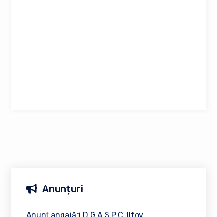
Anunțuri
Anunț angajări D.G.A.S.P.C. Ilfov