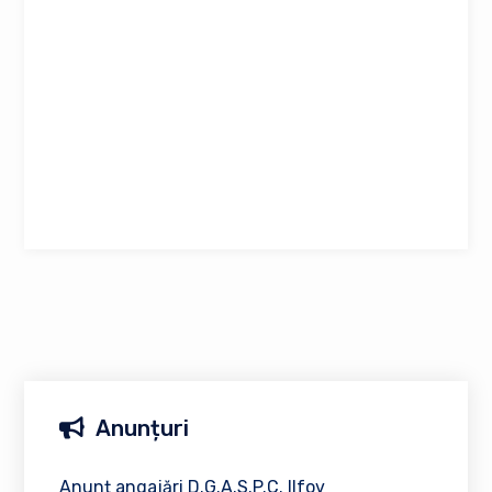
Anunțuri
Anunț angajări D.G.A.S.P.C. Ilfov