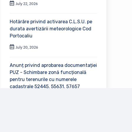
July 22, 2026
Hotărâre privind activarea C.L.S.U. pe
durata avertizării meteorologice Cod
Portocaliu
July 20, 2026
Anunț privind aprobarea documentației
PUZ - Schimbare zonă funcțională
pentru terenurile cu numerele
cadastrale 52445, 55631, 57657
July 2, 2026
Vezi toate anunțurile