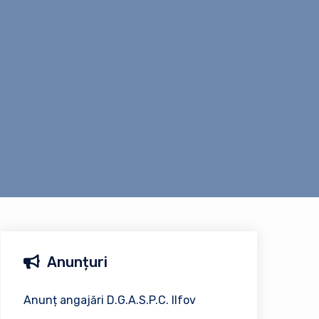
Anunțuri
Anunț angajări D.G.A.S.P.C. Ilfov