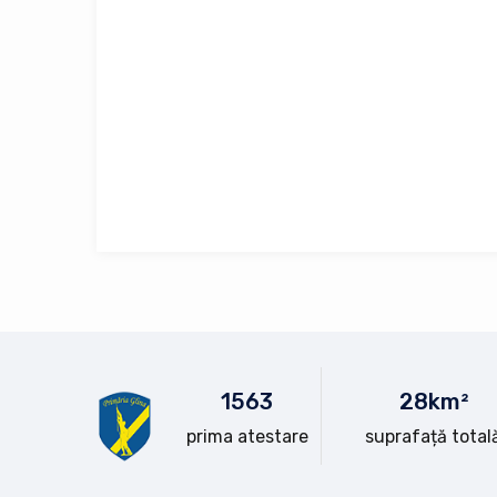
15
63
28
km²
prima atestare
suprafață total