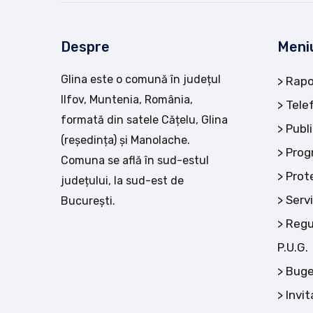
Despre
Meni
Glina este o comună în județul
Rapo
Ilfov, Muntenia, România,
Tele
formată din satele Cățelu, Glina
Publi
(reședința) și Manolache.
Prog
Comuna se află în sud-estul
Prot
județului, la sud-est de
Servi
București.
Regu
P.U.G.
Buge
Invit