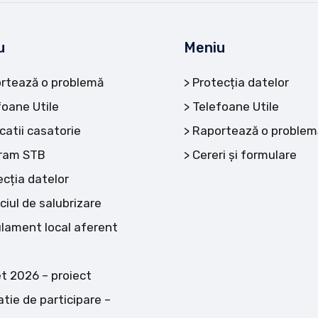
u
Meniu
rtează o problemă
Protecția datelor
foane Utile
Telefoane Utile
catii casatorie
Raportează o problem
ram STB
Cereri și formulare
ecția datelor
ciul de salubrizare
lament local aferent
t 2026 – proiect
atie de participare –