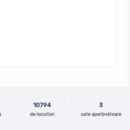
10
794
3
ă
de locuitori
sate aparținătoare