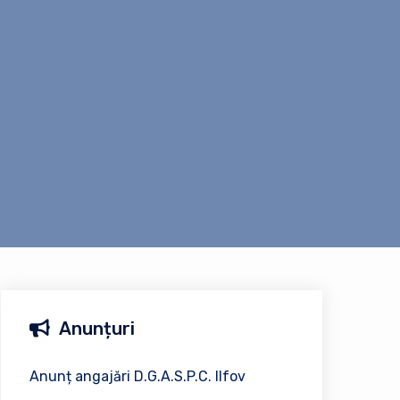
Anunțuri
Anunț angajări D.G.A.S.P.C. Ilfov