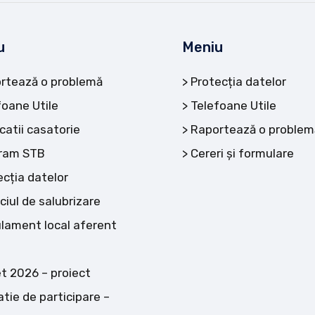
u
Meniu
rtează o problemă
Protecția datelor
foane Utile
Telefoane Utile
catii casatorie
Raportează o problem
ram STB
Cereri și formulare
ecția datelor
ciul de salubrizare
lament local aferent
t 2026 – proiect
atie de participare –