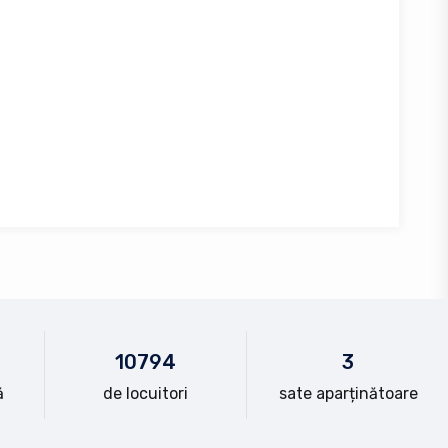
10
794
3
ă
de locuitori
sate aparținătoare