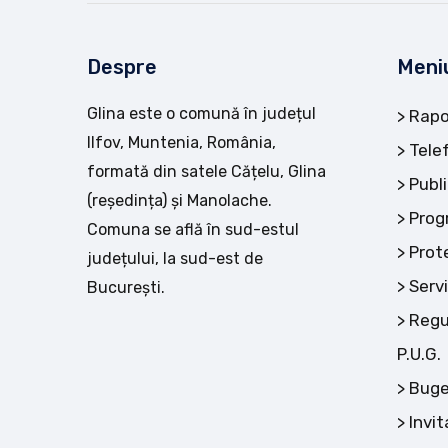
Despre
Meni
Glina este o comună în județul
Rapo
Ilfov, Muntenia, România,
Tele
formată din satele Cățelu, Glina
Publi
(reședința) și Manolache.
Prog
Comuna se află în sud-estul
Prot
județului, la sud-est de
Servi
București.
Regu
P.U.G.
Buge
Invit