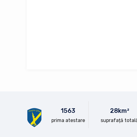
15
63
28
km²
prima atestare
suprafață total