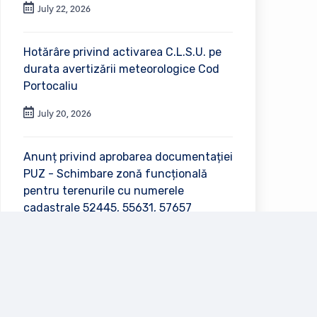
July 22, 2026
Hotărâre privind activarea C.L.S.U. pe
durata avertizării meteorologice Cod
Portocaliu
July 20, 2026
Anunț privind aprobarea documentației
PUZ - Schimbare zonă funcțională
pentru terenurile cu numerele
cadastrale 52445, 55631, 57657
July 2, 2026
Vezi toate anunțurile