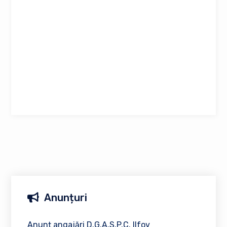
Anunțuri
Anunț angajări D.G.A.S.P.C. Ilfov