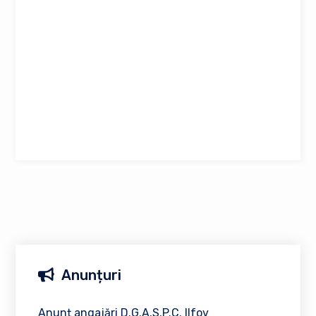
Anunțuri
Anunț angajări D.G.A.S.P.C. Ilfov