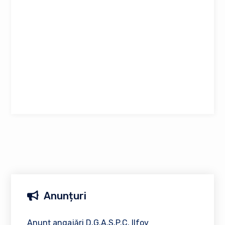
Anunțuri
Anunț angajări D.G.A.S.P.C. Ilfov