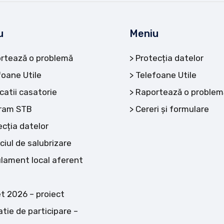
u
Meniu
rtează o problemă
Protecția datelor
foane Utile
Telefoane Utile
catii casatorie
Raportează o problem
ram STB
Cereri și formulare
ecția datelor
ciul de salubrizare
lament local aferent
t 2026 – proiect
atie de participare –