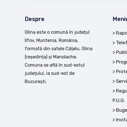
Despre
Meni
Glina este o comună în județul
Rapo
Ilfov, Muntenia, România,
Tele
formată din satele Cățelu, Glina
Publi
(reședința) și Manolache.
Prog
Comuna se află în sud-estul
Prot
județului, la sud-est de
Servi
București.
Regu
P.U.G.
Buge
Invit