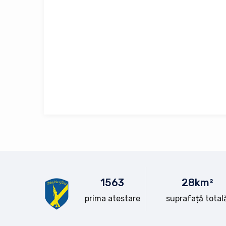
15
63
28
km²
prima atestare
suprafață total