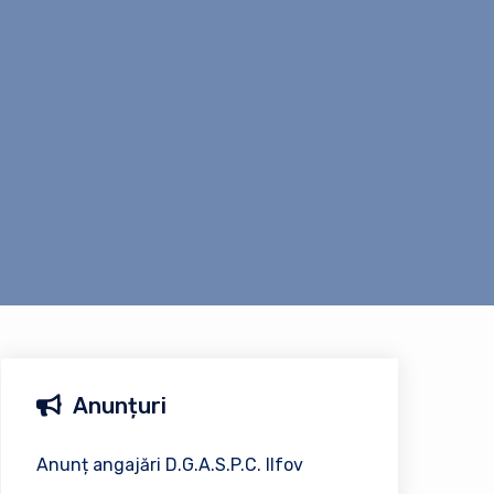
Anunțuri
Anunț angajări D.G.A.S.P.C. Ilfov