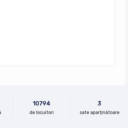
10
794
3
ă
de locuitori
sate aparținătoare