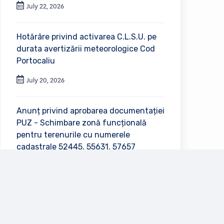
July 22, 2026
Hotărâre privind activarea C.L.S.U. pe
durata avertizării meteorologice Cod
Portocaliu
July 20, 2026
Anunț privind aprobarea documentației
PUZ - Schimbare zonă funcțională
pentru terenurile cu numerele
cadastrale 52445, 55631, 57657
July 2, 2026
Vezi toate anunțurile