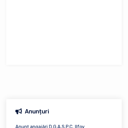
Anunțuri
Anunț angajări D.G.A.S.P.C. Ilfov