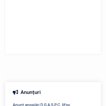
Anunțuri
Anunț angajări D.G.A.S.P.C. Ilfov