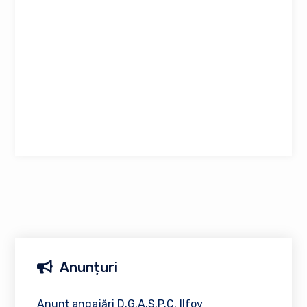
Anunțuri
Anunț angajări D.G.A.S.P.C. Ilfov