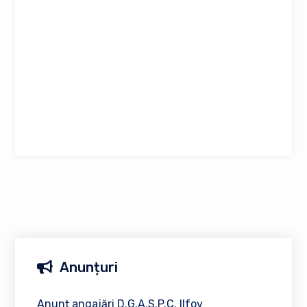
Anunțuri
Anunț angajări D.G.A.S.P.C. Ilfov