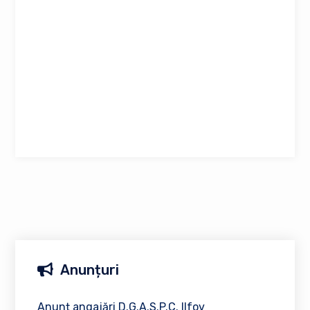
Anunțuri
Anunț angajări D.G.A.S.P.C. Ilfov