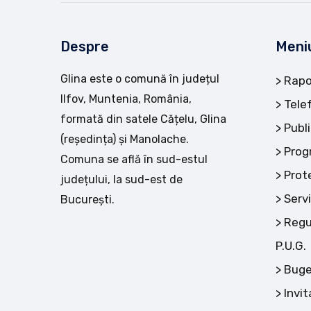
Despre
Meni
Glina este o comună în județul
Rapo
Ilfov, Muntenia, România,
Tele
formată din satele Cățelu, Glina
Publi
(reședința) și Manolache.
Prog
Comuna se află în sud-estul
Prot
județului, la sud-est de
Servi
București.
Regu
P.U.G.
Buge
Invit