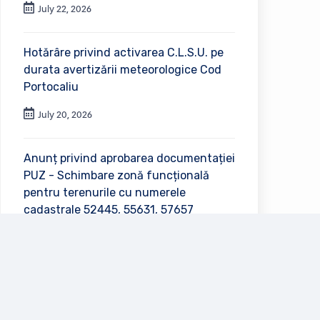
July 22, 2026
Hotărâre privind activarea C.L.S.U. pe
durata avertizării meteorologice Cod
Portocaliu
July 20, 2026
Anunț privind aprobarea documentației
PUZ - Schimbare zonă funcțională
pentru terenurile cu numerele
cadastrale 52445, 55631, 57657
July 2, 2026
Vezi toate anunțurile