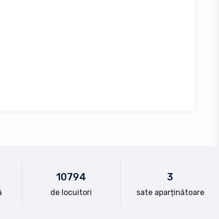
10
794
3
ă
de locuitori
sate aparținătoare