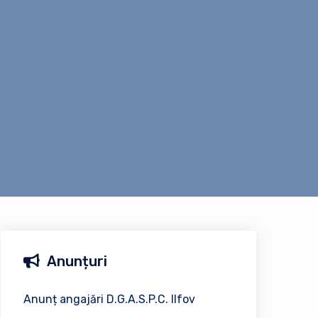
Anunțuri
Anunț angajări D.G.A.S.P.C. Ilfov