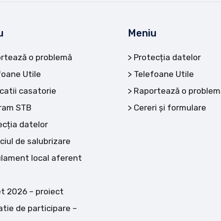
u
Meniu
rtează o problemă
Protecția datelor
foane Utile
Telefoane Utile
catii casatorie
Raportează o problem
ram STB
Cereri și formulare
ecția datelor
ciul de salubrizare
lament local aferent
t 2026 – proiect
atie de participare –