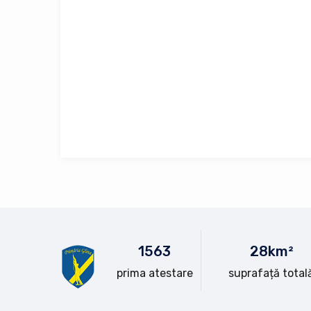
15
63
28
km²
prima atestare
suprafață total