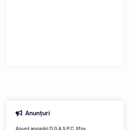
Anunțuri
Anunț angajări D.G.A.S.P.C. Ilfov