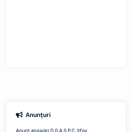
Anunțuri
Anunț angajări D.G.A.S.P.C. Ilfov