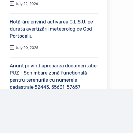
July 22, 2026
Hotărâre privind activarea C.L.S.U. pe
durata avertizării meteorologice Cod
Portocaliu
July 20, 2026
Anunț privind aprobarea documentației
PUZ - Schimbare zonă funcțională
pentru terenurile cu numerele
cadastrale 52445, 55631, 57657
July 2, 2026
Vezi toate anunțurile