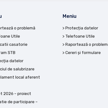
u
Meniu
rtează o problemă
Protecția datelor
foane Utile
Telefoane Utile
catii casatorie
Raportează o problem
ram STB
Cereri și formulare
ecția datelor
ciul de salubrizare
lament local aferent
t 2026 – proiect
atie de participare –