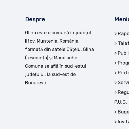
Despre
Meni
Glina este o comună în județul
Rapo
Ilfov, Muntenia, România,
Tele
formată din satele Cățelu, Glina
Publi
(reședința) și Manolache.
Prog
Comuna se află în sud-estul
Prot
județului, la sud-est de
Servi
București.
Regu
P.U.G.
Buge
Invit