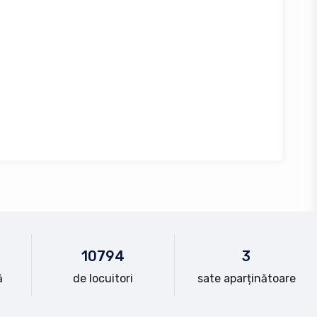
10
794
3
ă
de locuitori
sate aparținătoare