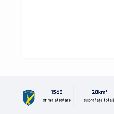
15
63
28
km²
prima atestare
suprafață total