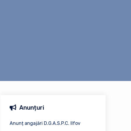
Anunțuri
Anunț angajări D.G.A.S.P.C. Ilfov