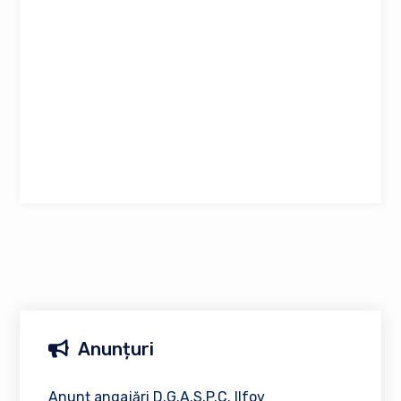
Anunțuri
Anunț angajări D.G.A.S.P.C. Ilfov