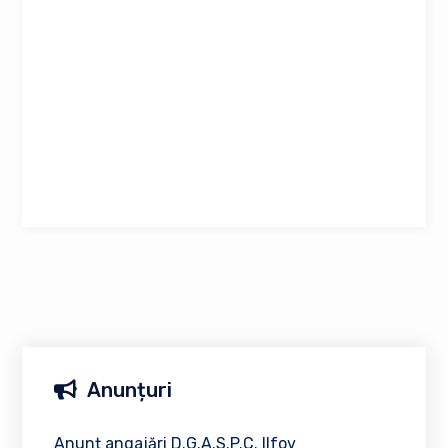
Anunțuri
Anunț angajări D.G.A.S.P.C. Ilfov