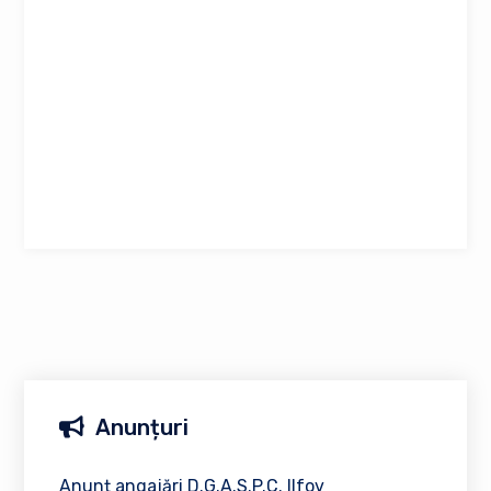
Anunțuri
Anunț angajări D.G.A.S.P.C. Ilfov