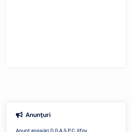
Anunțuri
Anunț angajări D.G.A.S.P.C. Ilfov