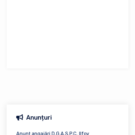
Anunțuri
Anunț angajări D.G.A.S.P.C. Ilfov