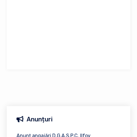
Anunțuri
Anunț angajări D.G.A.S.P.C. Ilfov