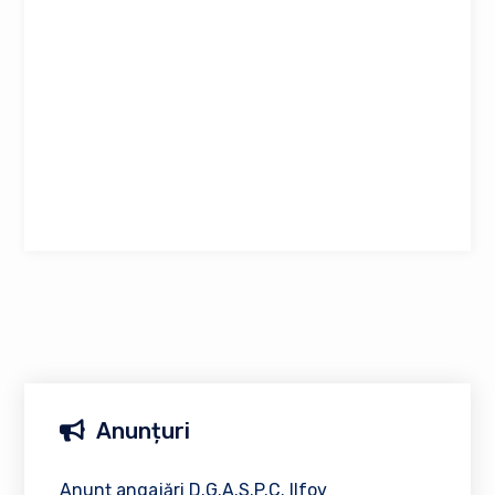
Anunțuri
Anunț angajări D.G.A.S.P.C. Ilfov