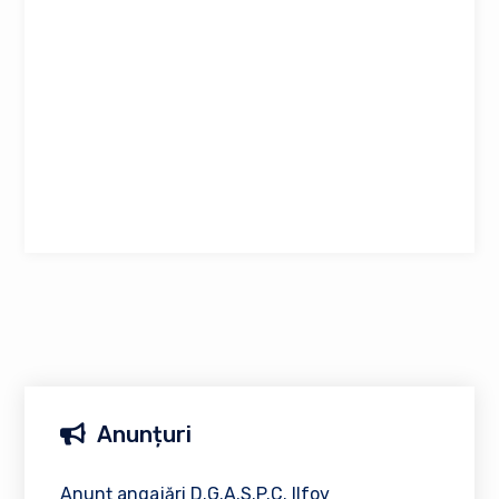
Anunțuri
Anunț angajări D.G.A.S.P.C. Ilfov