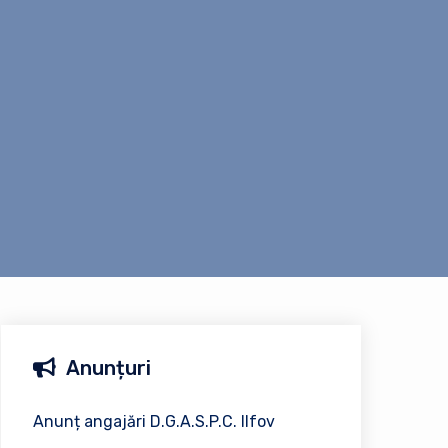
Anunțuri
Anunț angajări D.G.A.S.P.C. Ilfov