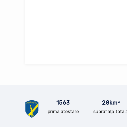
15
63
28
km²
prima atestare
suprafață total