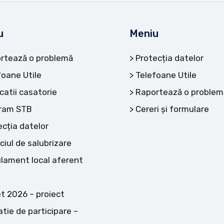
u
Meniu
rtează o problemă
Protecția datelor
foane Utile
Telefoane Utile
catii casatorie
Raportează o problem
ram STB
Cereri și formulare
ecția datelor
ciul de salubrizare
lament local aferent
t 2026 – proiect
atie de participare –