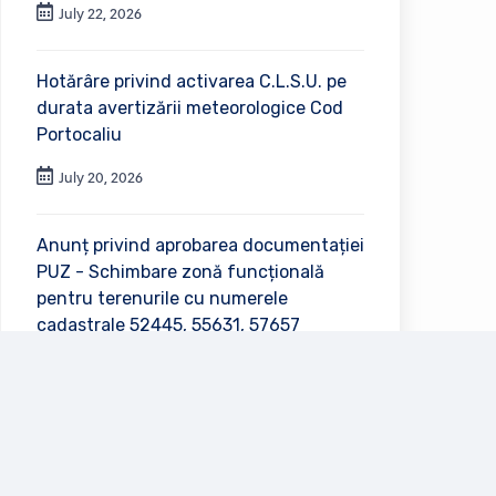
July 22, 2026
Hotărâre privind activarea C.L.S.U. pe
durata avertizării meteorologice Cod
Portocaliu
July 20, 2026
Anunț privind aprobarea documentației
PUZ - Schimbare zonă funcțională
pentru terenurile cu numerele
cadastrale 52445, 55631, 57657
July 2, 2026
Vezi toate anunțurile