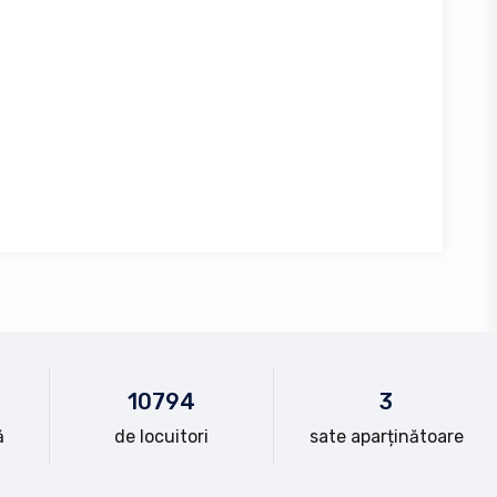
10
794
3
ă
de locuitori
sate aparținătoare