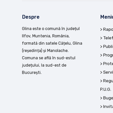
Despre
Meni
Glina este o comună în județul
Rapo
Ilfov, Muntenia, România,
Tele
formată din satele Cățelu, Glina
Publi
(reședința) și Manolache.
Prog
Comuna se află în sud-estul
Prot
județului, la sud-est de
Servi
București.
Regu
P.U.G.
Buge
Invit