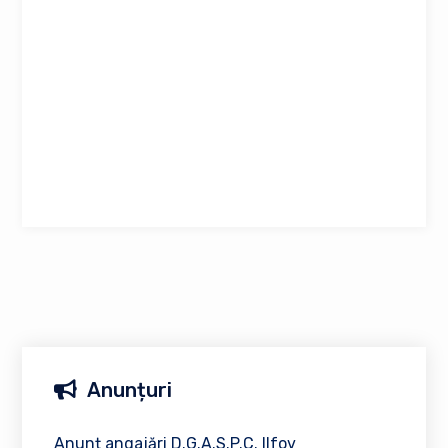
Anunțuri
Anunț angajări D.G.A.S.P.C. Ilfov