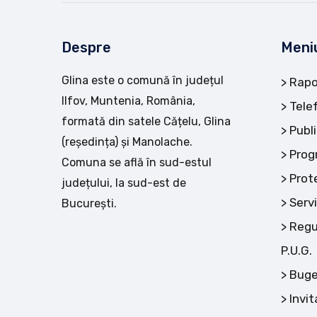
Despre
Meni
Glina este o comună în județul
Rapo
Ilfov, Muntenia, România,
Tele
formată din satele Cățelu, Glina
Publi
(reședința) și Manolache.
Prog
Comuna se află în sud-estul
Prot
județului, la sud-est de
Servi
București.
Regu
P.U.G.
Buge
Invit