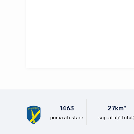
15
63
28
km²
prima atestare
suprafață total