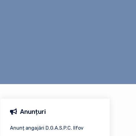
Anunțuri
Anunț angajări D.G.A.S.P.C. Ilfov