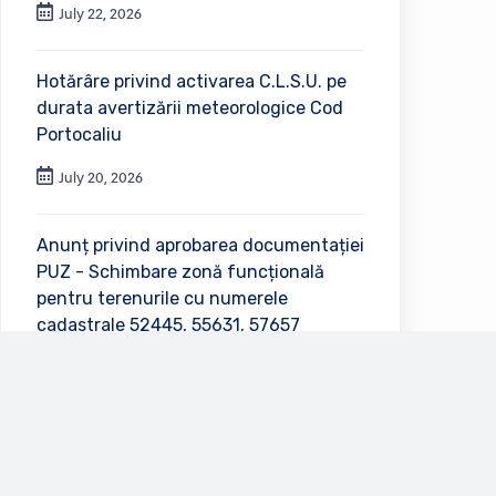
July 22, 2026
Hotărâre privind activarea C.L.S.U. pe
durata avertizării meteorologice Cod
Portocaliu
July 20, 2026
Anunț privind aprobarea documentației
PUZ - Schimbare zonă funcțională
pentru terenurile cu numerele
cadastrale 52445, 55631, 57657
July 2, 2026
Vezi toate anunțurile