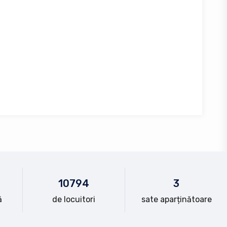
10
794
3
ă
de locuitori
sate aparținătoare