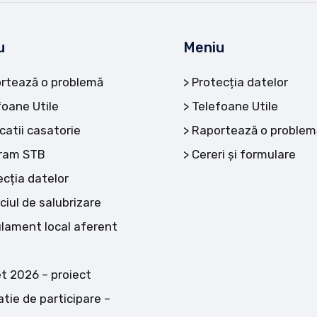
u
Meniu
rtează o problemă
Protecția datelor
foane Utile
Telefoane Utile
catii casatorie
Raportează o problem
ram STB
Cereri și formulare
ecția datelor
ciul de salubrizare
lament local aferent
t 2026 – proiect
atie de participare –