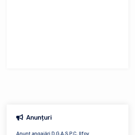
Anunțuri
Anunț angajări D.G.A.S.P.C. Ilfov