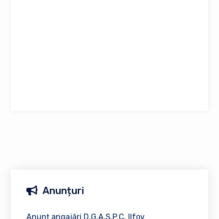
Anunțuri
Anunț angajări D.G.A.S.P.C. Ilfov