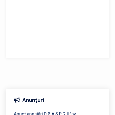
Anunțuri
Anunț angajări D.G.A.S.P.C. Ilfov