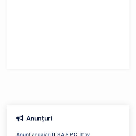
Anunțuri
Anunț angajări D.G.A.S.P.C. Ilfov