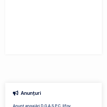
Anunțuri
Anunț angajări D.G.A.S.P.C. Ilfov