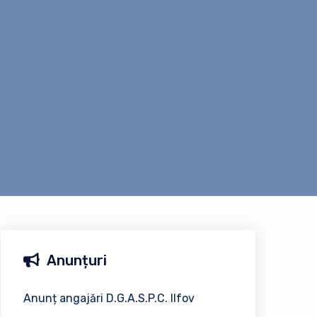
Anunțuri
Anunț angajări D.G.A.S.P.C. Ilfov