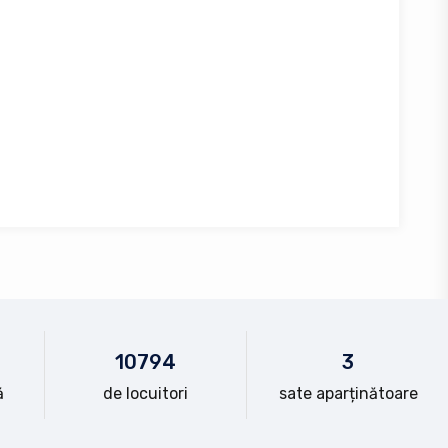
10
794
3
ă
de locuitori
sate aparținătoare