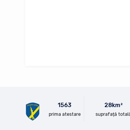
15
63
28
km²
prima atestare
suprafață total