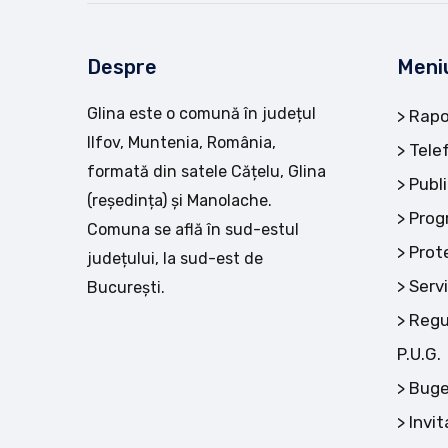
Despre
Meni
Glina este o comună în județul
Rapo
Ilfov, Muntenia, România,
Tele
formată din satele Cățelu, Glina
Publi
(reședința) și Manolache.
Prog
Comuna se află în sud-estul
Prot
județului, la sud-est de
Servi
București.
Regu
P.U.G.
Buge
Invit