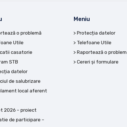
u
Meniu
rtează o problemă
Protecția datelor
foane Utile
Telefoane Utile
catii casatorie
Raportează o problem
ram STB
Cereri și formulare
ecția datelor
ciul de salubrizare
lament local aferent
t 2026 – proiect
atie de participare –