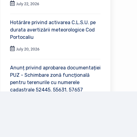
July 22, 2026
Hotărâre privind activarea C.L.S.U. pe
durata avertizării meteorologice Cod
Portocaliu
July 20, 2026
Anunț privind aprobarea documentației
PUZ - Schimbare zonă funcțională
pentru terenurile cu numerele
cadastrale 52445, 55631, 57657
July 2, 2026
Vezi toate anunțurile