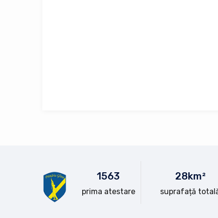
15
63
28
km²
prima atestare
suprafață total