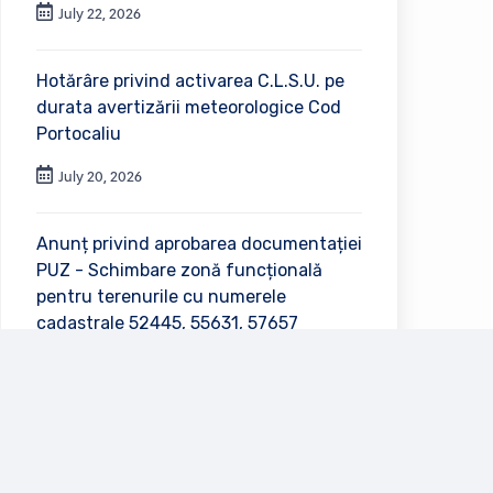
July 22, 2026
Hotărâre privind activarea C.L.S.U. pe
durata avertizării meteorologice Cod
Portocaliu
July 20, 2026
Anunț privind aprobarea documentației
PUZ - Schimbare zonă funcțională
pentru terenurile cu numerele
cadastrale 52445, 55631, 57657
July 2, 2026
Vezi toate anunțurile