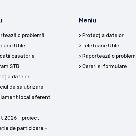
u
Meniu
rtează o problemă
Protecția datelor
foane Utile
Telefoane Utile
catii casatorie
Raportează o problem
ram STB
Cereri și formulare
ecția datelor
ciul de salubrizare
lament local aferent
t 2026 – proiect
atie de participare –