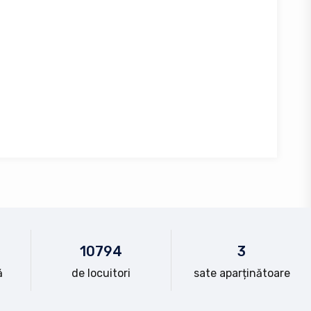
10
794
3
ă
de locuitori
sate aparținătoare