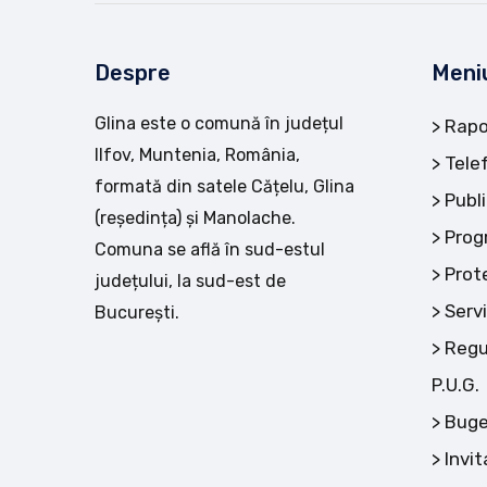
Despre
Meni
Glina este o comună în județul
Rapo
Ilfov, Muntenia, România,
Tele
formată din satele Cățelu, Glina
Publi
(reședința) și Manolache.
Prog
Comuna se află în sud-estul
Prot
județului, la sud-est de
Servi
București.
Regu
P.U.G.
Buge
Invit