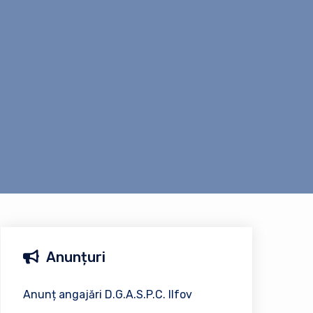
Anunțuri
Anunț angajări D.G.A.S.P.C. Ilfov