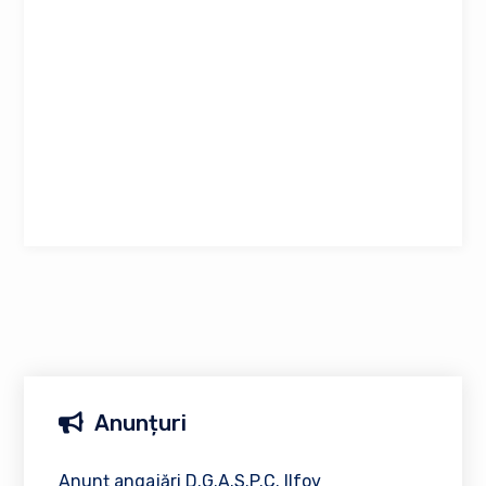
Anunțuri
Anunț angajări D.G.A.S.P.C. Ilfov