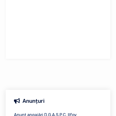
Anunțuri
Anunț angajări D.G.A.S.P.C. Ilfov