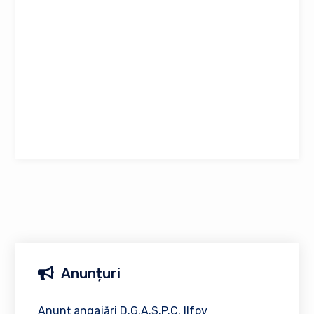
Anunțuri
Anunț angajări D.G.A.S.P.C. Ilfov