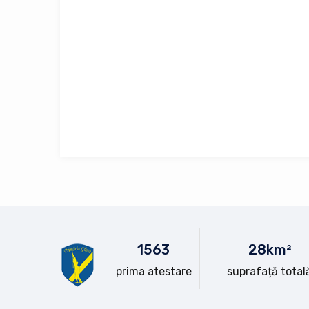
15
63
28
km²
prima atestare
suprafață total