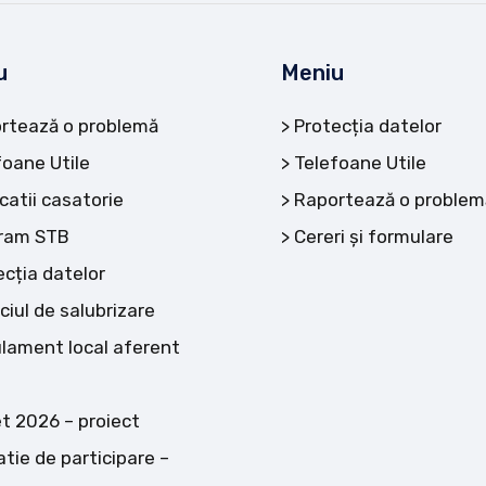
u
Meniu
rtează o problemă
Protecția datelor
foane Utile
Telefoane Utile
catii casatorie
Raportează o problem
ram STB
Cereri și formulare
ecția datelor
ciul de salubrizare
lament local aferent
t 2026 – proiect
atie de participare –