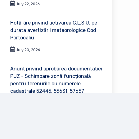
July 22, 2026
Hotărâre privind activarea C.L.S.U. pe
durata avertizării meteorologice Cod
Portocaliu
July 20, 2026
Anunț privind aprobarea documentației
PUZ - Schimbare zonă funcțională
pentru terenurile cu numerele
cadastrale 52445, 55631, 57657
July 2, 2026
Vezi toate anunțurile