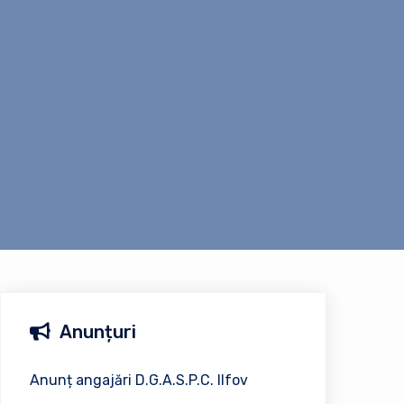
Anunțuri
Anunț angajări D.G.A.S.P.C. Ilfov