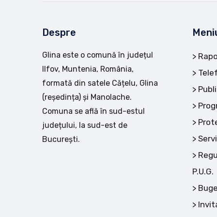
Despre
Meni
Glina este o comună în județul
Rapo
Ilfov, Muntenia, România,
Tele
formată din satele Cățelu, Glina
Publi
(reședința) și Manolache.
Prog
Comuna se află în sud-estul
Prot
județului, la sud-est de
Servi
București.
Regu
P.U.G.
Buge
Invit