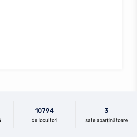
10
794
3
ă
de locuitori
sate aparținătoare