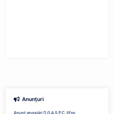
Anunțuri
Anunț angajări D.G.A.S.P.C. Ilfov