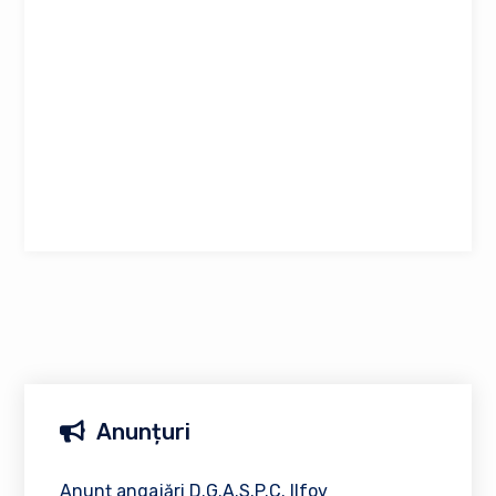
Anunțuri
Anunț angajări D.G.A.S.P.C. Ilfov