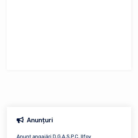
Anunțuri
Anunț angajări D.G.A.S.P.C. Ilfov