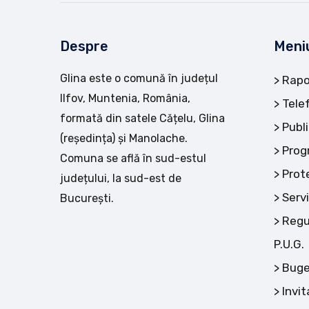
Despre
Meni
Glina este o comună în județul
Rapo
Ilfov, Muntenia, România,
Tele
formată din satele Cățelu, Glina
Publi
(reședința) și Manolache.
Prog
Comuna se află în sud-estul
Prot
județului, la sud-est de
Servi
București.
Regu
P.U.G.
Buge
Invit