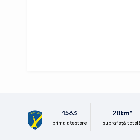
15
63
28
km²
prima atestare
suprafață total