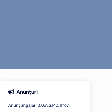
Anunțuri
Anunț angajări D.G.A.S.P.C. Ilfov