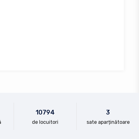
10
794
3
ă
de locuitori
sate aparținătoare