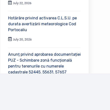
July 22, 2026
Hotărâre privind activarea C.L.S.U. pe
durata avertizării meteorologice Cod
Portocaliu
July 20, 2026
Anunț privind aprobarea documentației
PUZ - Schimbare zonă funcțională
pentru terenurile cu numerele
cadastrale 52445, 55631, 57657
July 2, 2026
Vezi toate anunțurile