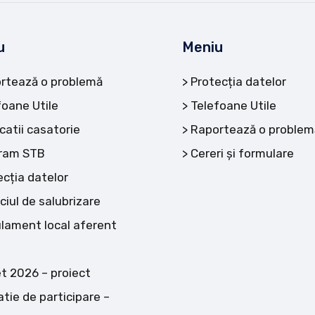
u
Meniu
rtează o problemă
Protecția datelor
foane Utile
Telefoane Utile
catii casatorie
Raportează o problem
ram STB
Cereri și formulare
ecția datelor
ciul de salubrizare
lament local aferent
t 2026 – proiect
atie de participare –