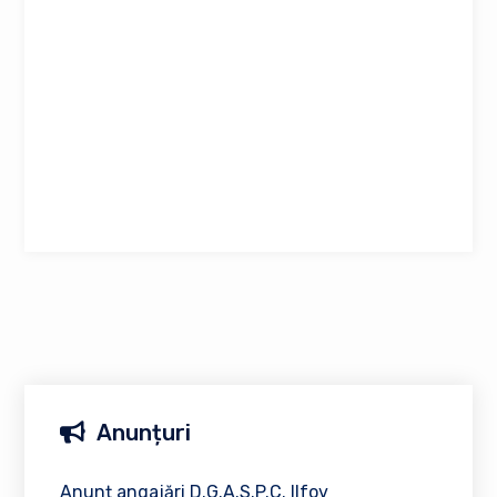
Anunțuri
Anunț angajări D.G.A.S.P.C. Ilfov