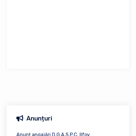
Anunțuri
Anunț angajări D.G.A.S.P.C. Ilfov