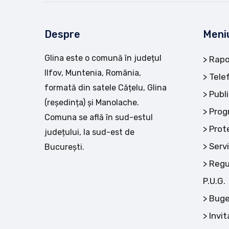
Despre
Meni
Glina este o comună în județul
Rapo
Ilfov, Muntenia, România,
Tele
formată din satele Cățelu, Glina
Publi
(reședința) și Manolache.
Prog
Comuna se află în sud-estul
Prot
județului, la sud-est de
Servi
București.
Regu
P.U.G.
Buge
Invit