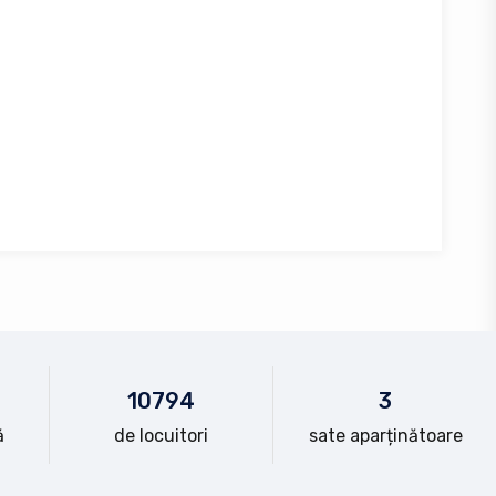
10
794
3
ă
de locuitori
sate aparținătoare