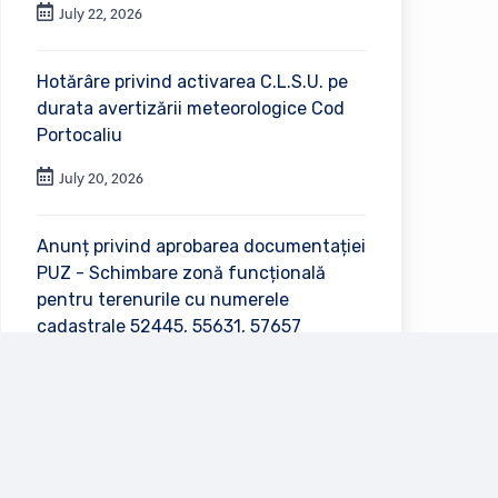
July 22, 2026
Hotărâre privind activarea C.L.S.U. pe
durata avertizării meteorologice Cod
Portocaliu
July 20, 2026
Anunț privind aprobarea documentației
PUZ - Schimbare zonă funcțională
pentru terenurile cu numerele
cadastrale 52445, 55631, 57657
July 2, 2026
Vezi toate anunțurile