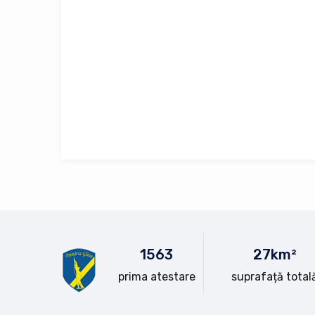
15
63
28
km²
prima atestare
suprafață total