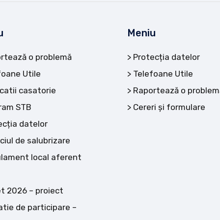
u
Meniu
rtează o problemă
Protecția datelor
foane Utile
Telefoane Utile
catii casatorie
Raportează o problem
ram STB
Cereri și formulare
ecția datelor
ciul de salubrizare
lament local aferent
t 2026 – proiect
atie de participare –