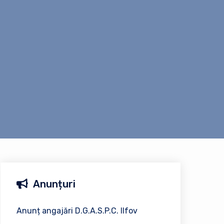
Anunțuri
Anunț angajări D.G.A.S.P.C. Ilfov