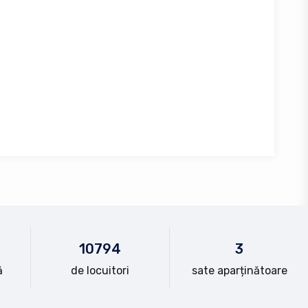
10
794
3
ă
de locuitori
sate aparținătoare