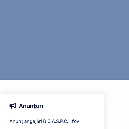
Anunțuri
Anunț angajări D.G.A.S.P.C. Ilfov