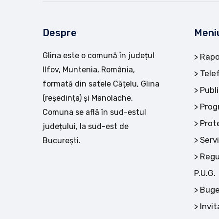
Despre
Meni
Glina este o comună în județul
Rapo
Ilfov, Muntenia, România,
Tele
formată din satele Cățelu, Glina
Publi
(reședința) și Manolache.
Prog
Comuna se află în sud-estul
Prot
județului, la sud-est de
Servi
București.
Regu
P.U.G.
Buge
Invit