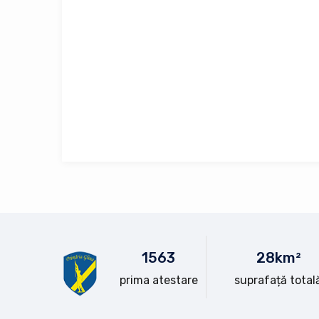
15
63
28
km²
prima atestare
suprafață total