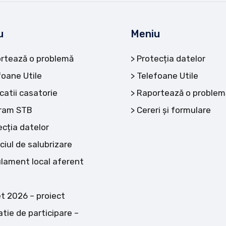
u
Meniu
rtează o problemă
Protecția datelor
foane Utile
Telefoane Utile
catii casatorie
Raportează o problem
ram STB
Cereri și formulare
ecția datelor
ciul de salubrizare
lament local aferent
t 2026 – proiect
atie de participare –