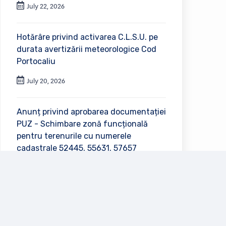
July 22, 2026
Hotărâre privind activarea C.L.S.U. pe
durata avertizării meteorologice Cod
Portocaliu
July 20, 2026
Anunț privind aprobarea documentației
PUZ - Schimbare zonă funcțională
pentru terenurile cu numerele
cadastrale 52445, 55631, 57657
July 2, 2026
Vezi toate anunțurile