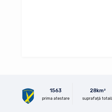
15
63
28
km²
prima atestare
suprafață total