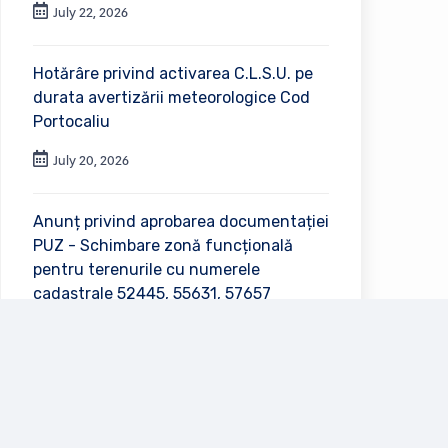
July 22, 2026
Hotărâre privind activarea C.L.S.U. pe
durata avertizării meteorologice Cod
Portocaliu
July 20, 2026
Anunț privind aprobarea documentației
PUZ - Schimbare zonă funcțională
pentru terenurile cu numerele
cadastrale 52445, 55631, 57657
July 2, 2026
Vezi toate anunțurile