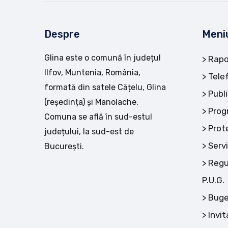
Despre
Meni
Glina este o comună în județul
Rapo
Ilfov, Muntenia, România,
Tele
formată din satele Cățelu, Glina
Publi
(reședința) și Manolache.
Prog
Comuna se află în sud-estul
Prot
județului, la sud-est de
Servi
București.
Regu
P.U.G.
Buge
Invit