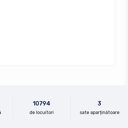
10
794
3
ă
de locuitori
sate aparținătoare