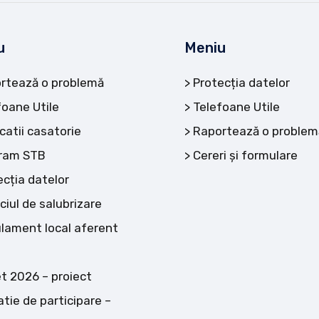
u
Meniu
rtează o problemă
Protecția datelor
foane Utile
Telefoane Utile
catii casatorie
Raportează o problem
ram STB
Cereri și formulare
ecția datelor
ciul de salubrizare
lament local aferent
t 2026 – proiect
atie de participare –