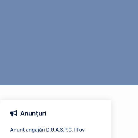
Anunțuri
Anunț angajări D.G.A.S.P.C. Ilfov