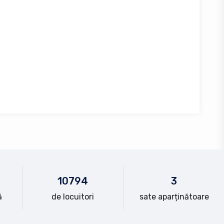
10
794
3
ă
de locuitori
sate aparținătoare