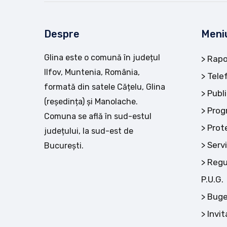
Despre
Meni
Glina este o comună în județul
Rapo
Ilfov, Muntenia, România,
Tele
formată din satele Cățelu, Glina
Publi
(reședința) și Manolache.
Prog
Comuna se află în sud-estul
Prot
județului, la sud-est de
Servi
București.
Regu
P.U.G.
Buge
Invit