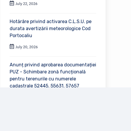
July 22, 2026
Hotărâre privind activarea C.L.S.U. pe
durata avertizării meteorologice Cod
Portocaliu
July 20, 2026
Anunț privind aprobarea documentației
PUZ - Schimbare zonă funcțională
pentru terenurile cu numerele
cadastrale 52445, 55631, 57657
July 2, 2026
Vezi toate anunțurile