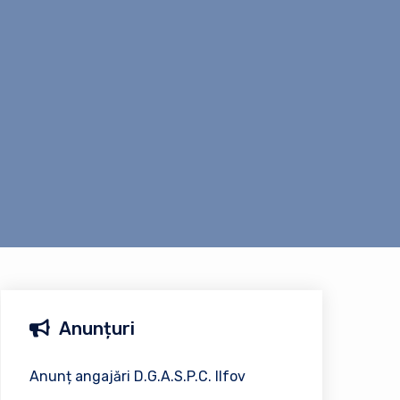
Anunțuri
Anunț angajări D.G.A.S.P.C. Ilfov