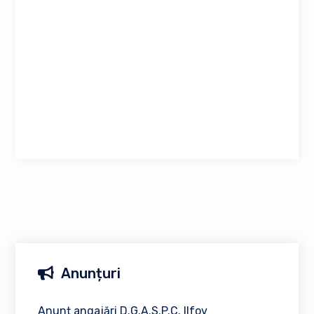
Anunțuri
Anunț angajări D.G.A.S.P.C. Ilfov